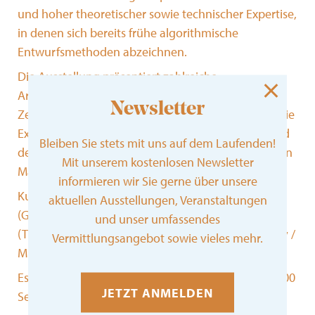
und hoher theoretischer sowie technischer Expertise,
in denen sich bereits frühe algorithmische
Entwurfsmethoden abzeichnen.
Die Ausstellung präsentiert zahlreiche
Architekturmodelle, Dutzende von Originalplänen,
Newsletter
Zeichnungen, Fotografien und weiteres Material. Die
Exponate stammen ausschließlich aus dem Bestand
Bleiben Sie stets mit uns auf dem Laufenden!
des HfG-Archivs / Museum Ulm und sind zum ersten
Mit unserem kostenlosen Newsletter
Mal öffentlich zu sehen.
informieren wir Sie gerne über unsere
Kuratiert wird die Ausstellung von Dr. Chris Dähne
aktuellen Ausstellungen, Veranstaltungen
(Goethe-Universität Frankfurt), Dr. Helge Svenshon
und unser umfassendes
(TU Darmstadt) und Dr. Martin Mäntele (HfG-Archiv /
Vermittlungsangebot sowie vieles mehr.
Museum Ulm).
Es erscheint ein Katalog bei av edition, Stuttgart, 400
JETZT ANMELDEN
Seiten, Preis ca. 40,- €